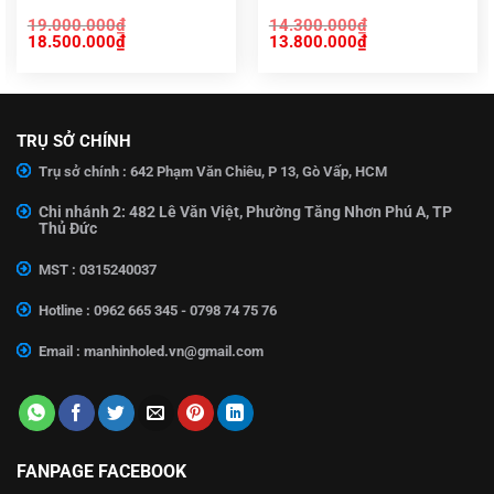
19.000.000
₫
14.300.000
₫
Giá
Giá
Giá
Giá
18.500.000
₫
13.800.000
₫
gốc
hiện
gốc
hiện
là:
tại
là:
tại
0.000₫.
19.000.000₫.
là:
14.300.000₫.
là:
18.500.000₫.
13.800.000₫.
TRỤ SỞ CHÍNH
Trụ sở chính : 642 Phạm Văn Chiêu, P 13, Gò Vấp, HCM
Chi nhánh 2: 482 Lê Văn Việt, Phường Tăng Nhơn Phú A, TP
Thủ Đức
MST : 0315240037
Hotline : 0962 665 345 - 0798 74 75 76
Email :
manhinholed.vn@gmail.com
FANPAGE FACEBOOK