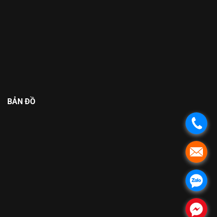
BẢN ĐỒ
.
.
.
.