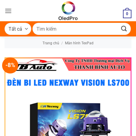
Bỏ
qua
0
nội
dung
Tìm
kiếm:
Trang chủ
/
Màn hình TexPad
-8%