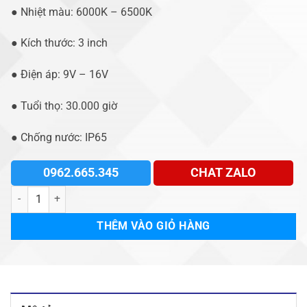
● Nhiệt màu: 6000K – 6500K
● Kích thước: 3 inch
● Điện áp: 9V – 16V
● Tuổi thọ: 30.000 giờ
● Chống nước: IP65
0962.665.345
CHAT ZALO
Đèn bi Led Nexway Vision LS700 số lượng
THÊM VÀO GIỎ HÀNG