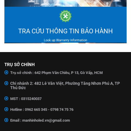
TRA CỨU THÔNG TIN BẢO HÀNH
Look up Warranty Information
TRỤ SỞ CHÍNH
Trụ sở chính : 642 Phạm Văn Chiêu, P 13, Gò Vấp, HCM
ĐĂNG KÝ SỬA CHỮA
Chi nhánh 2: 482 Lê Văn Việt, Phường Tăng Nhơn Phú A, TP
Repair Registration
Thủ Đức
MST : 0315240037
Hotline : 0962 665 345 - 0798 74 75 76
Email :
manhinholed.vn@gmail.com