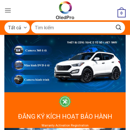
Bỏ
qua
0
nội
dung
Tìm
kiếm:
ĐĂNG KÝ KÍCH HOẠT BẢO HÀNH
Warranty Activation Registration