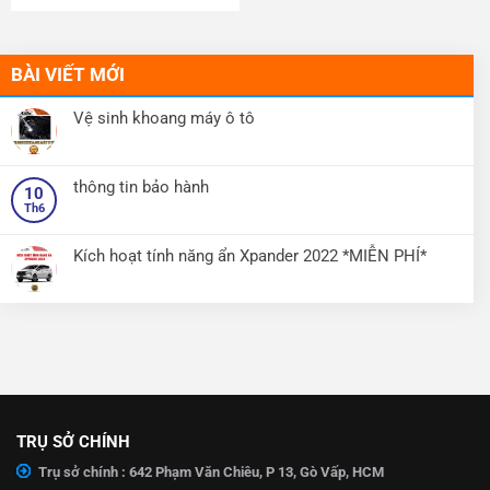
BÀI VIẾT MỚI
Vệ sinh khoang máy ô tô
Không
có
bình
luận
thông tin bảo hành
10
ở
Vệ
Th6
Không
sinh
có
khoang
bình
máy
luận
Kích hoạt tính năng ẩn Xpander 2022 *MIỄN PHÍ*
ô
ở
tô
thông
Không
tin
có
bảo
bình
hành
luận
ở
Kích
hoạt
tính
năng
ẩn
Xpander
2022
*MIỄN
TRỤ SỞ CHÍNH
PHÍ*
Trụ sở chính : 642 Phạm Văn Chiêu, P 13, Gò Vấp, HCM